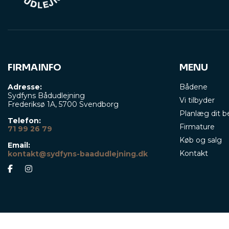
FIRMAINFO
MENU
Adresse:
Bådene
Sydfyns Bådudlejning
Vi tilbyder
Frederiksø 1A, 5700 Svendborg
Planlæg dit 
Telefon:
Firmature
71 99 26 79
Køb og salg
Email:
Kontakt
kontakt@sydfyns-baadudlejning.dk
Copyright © 2026 - Sydfyns Bådudlejning
, CVR 42053198 |
Cookiepolitik