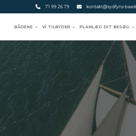
Gå
71 99 26 79
kontakt@sydfyns-baadu
til
hovedindhold
BÅDENE
VI TILBYDER
PLANLÆG DIT BESØG