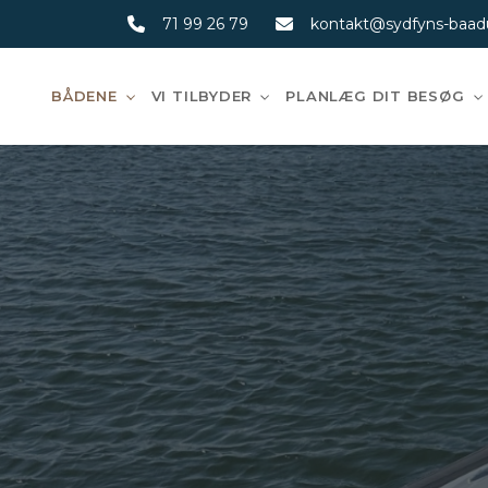
Gå
71 99 26 79
kontakt@sydfyns-baadu
til
hovedindhold
BÅDENE
VI TILBYDER
PLANLÆG DIT BESØG