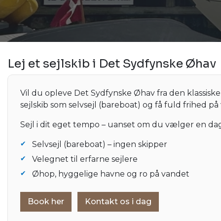
Lej et sejlskib i Det Sydfynske Øhav
Vil du opleve Det Sydfynske Øhav fra den klassiske
sejlskib som selvsejl (bareboat) og få fuld frihed på
Sejl i dit eget tempo – uanset om du vælger en dagss
Selvsejl (bareboat) – ingen skipper
Velegnet til erfarne sejlere
Øhop, hyggelige havne og ro på vandet
Book her
Kontakt os i dag