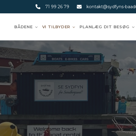
Gå
71 99 26 79
kontakt@sydfyns-baadu
til
hovedindhold
BÅDENE
VI TILBYDER
PLANLÆG DIT BESØG