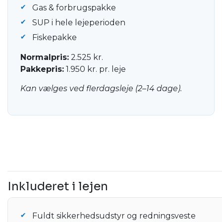
Gas & forbrugspakke
SUP i hele lejeperioden
Fiskepakke
Normalpris:
2.525 kr.
Pakkepris:
1.950 kr. pr. leje
Kan vælges ved flerdagsleje (2–14 dage).
Inkluderet i lejen
Fuldt sikkerhedsudstyr og redningsveste